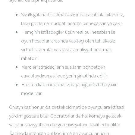
Siz ilk gələnə ilk xidmət əsasında cavab ala bilərsiniz,
lakin gözləmə müddəti adətən bir neçə saniyə çəkir.
Həmçinin istifadəçilər üçün real pul hesabları ilə
oyun hesabları arasında vasitəçi olan təhlükəsiz
virtual sistemlər vasitəsilə əməliyyatlar etmək
rahatdır.
Mərclər istifadəçilərin suallarını söhbətdən
cavablandıran əsl krupiyerin şirkətində edilir.
Hazırda kataloqda hər zövqə uyğun 2700-ə yaxın
model var.
Onlayn kazinonun öz dəstək xidməti də oyunçulara ixtisaslı
yardım göstərə bilər. Operatorlar dərhal köməyə gələcək
və çətin vəziyyətdən düzgün çıxış yolunu təklif edəcəklər.
Kazinoda istənilən pul köçürmələri oyunçular üçün