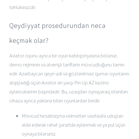
təhlükəsizdir.
Qeydiyyat prosedurundan necə
keçmək olar?
Aviator oyunu ayrıca bir oyun kateqoriyasına bölünür,
demo rejiminin və əlverişli tariflərin mövcudluğunu təmin
edir. Azərbaycan qeyri-adi və gözlənilməz qumar oyunlarını
alqışladığı üçün Aviator ən yaxşı Pin Up AZ kazino
əyləncələrinin başındadır. Bu, uzaqdan oynayaraq istənilən
cihaza ayrıca yüklənə bilən oyunlardan biridir.
Mövcud hesablaşma xidmətləri vasitəsilə uduşları
əldə edərək rahat şəraitdə əylənmək və ya pul üçün
oynaya bilərsiniz.