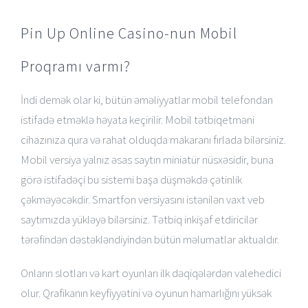
Pin Up Online Casino-nun Mobil
Proqramı varmı?
İndi demək olar ki, bütün əməliyyatlar mobil telefondan
istifadə etməklə həyata keçirilir. Mobil tətbiqetməni
cihazınıza qura və rahat olduqda makaranı fırlada bilərsiniz.
Mobil versiya yalnız əsas saytın miniatür nüsxəsidir, buna
görə istifadəçi bu sistemi başa düşməkdə çətinlik
çəkməyəcəkdir. Smartfon versiyasını istənilən vaxt veb
saytımızda yükləyə bilərsiniz. Tətbiq inkişaf etdiricilər
tərəfindən dəstəkləndiyindən bütün məlumatlar aktualdır.
Onların slotları və kart oyunları ilk dəqiqələrdən valehedici
olur. Qrafikanın keyfiyyətini və oyunun hamarlığını yüksək