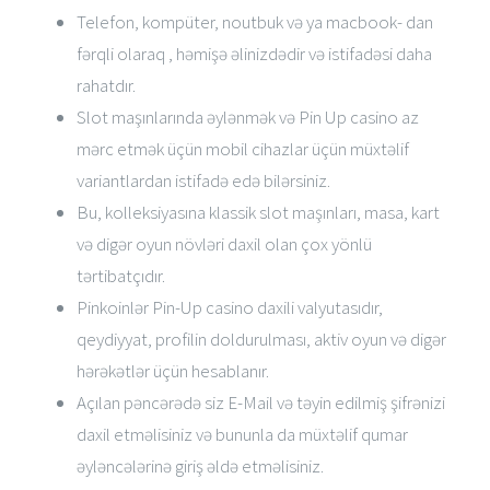
Telefon, kompüter, noutbuk və ya macbook- dan
fərqli olaraq , həmişə əlinizdədir və istifadəsi daha
rahatdır.
Slot maşınlarında əylənmək və Pin Up casino az
mərc etmək üçün mobil cihazlar üçün müxtəlif
variantlardan istifadə edə bilərsiniz.
Bu, kolleksiyasına klassik slot maşınları, masa, kart
və digər oyun növləri daxil olan çox yönlü
tərtibatçıdır.
Pinkoinlər Pin-Up casino daxili valyutasıdır,
qeydiyyat, profilin doldurulması, aktiv oyun və digər
hərəkətlər üçün hesablanır.
Açılan pəncərədə siz E-Mail və təyin edilmiş şifrənizi
daxil etməlisiniz və bununla da müxtəlif qumar
əyləncələrinə giriş əldə etməlisiniz.