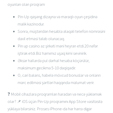
oyunları olan proqram
Pin-Up qəşəng dizayna və maraqlı oyun çeşidinə
malik kazinodur.
Sonra, müştəridən hesabla əlaqəli telefon nömrəsini
daxil etməsi tələb olunacaq.
Pin up casino az şirkəti məni heyran etdi.20 nəfər
iştirak etdi.Biz hamımız uşaq kimi sevinirik.
Əksər hallarda pul dərhal hesaba köçürülür,
maksimum gecikmə 5-10 dəqiqədir.
O, cari balans, habelə mövcud bonuslar və onların
mərc edilməsi şərtləri haqqında məlumat verir.
❓ Mobil cihazlara proqramları haradan və necə yükləmək
olar? 📌 iOS üçün Pin-Up proqramını App Store vasitəsilə
yükləyə bilərsiniz. Proses iPhone-da hər hansı digər