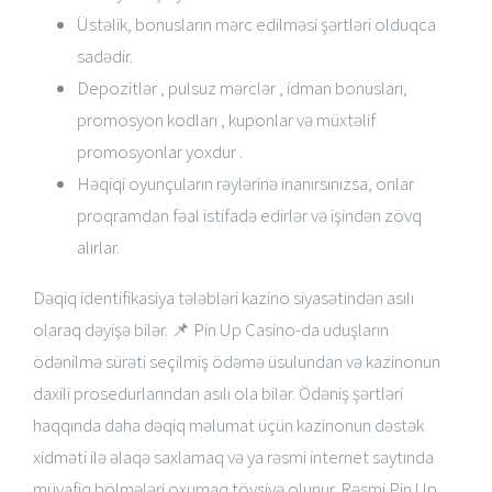
Üstəlik, bonusların mərc edilməsi şərtləri olduqca
sadədir.
Depozitlər , pulsuz mərclər , idman bonusları,
promosyon kodları , kuponlar və müxtəlif
promosyonlar yoxdur .
Həqiqi oyunçuların rəylərinə inanırsınızsa, onlar
proqramdan fəal istifadə edirlər və işindən zövq
alırlar.
Dəqiq identifikasiya tələbləri kazino siyasətindən asılı
olaraq dəyişə bilər. 📌 Pin Up Casino-da uduşların
ödənilmə sürəti seçilmiş ödəmə üsulundan və kazinonun
daxili prosedurlarından asılı ola bilər. Ödəniş şərtləri
haqqında daha dəqiq məlumat üçün kazinonun dəstək
xidməti ilə əlaqə saxlamaq və ya rəsmi internet saytında
müvafiq bölmələri oxumaq tövsiyə olunur. Rəsmi Pin Up