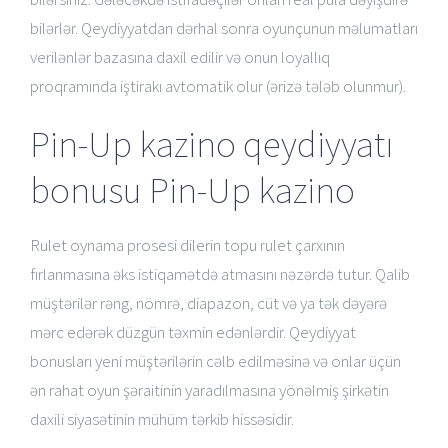
bilərlər. Qeydiyyatdan dərhal sonra oyunçunun məlumatları
verilənlər bazasına daxil edilir və onun loyallıq
proqramında iştirakı avtomatik olur (ərizə tələb olunmur).
Pin-Up kazino qeydiyyatı
bonusu Pin-Up kazino
Rulet oynama prosesi dilerin topu rulet çarxının
fırlanmasına əks istiqamətdə atmasını nəzərdə tutur. Qalib
müştərilər rəng, nömrə, diapazon, cüt və ya tək dəyərə
mərc edərək düzgün təxmin edənlərdir. Qeydiyyat
bonusları yeni müştərilərin cəlb edilməsinə və onlar üçün
ən rahat oyun şəraitinin yaradılmasına yönəlmiş şirkətin
daxili siyasətinin mühüm tərkib hissəsidir.