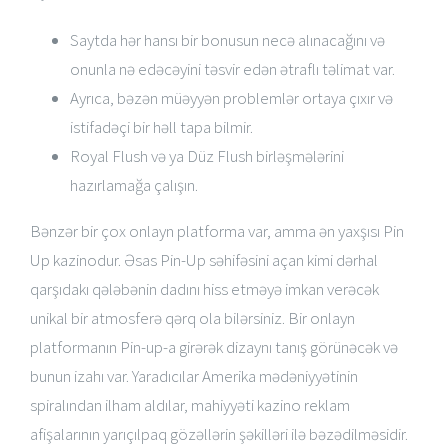
Saytda hər hansı bir bonusun necə alınacağını və
onunla nə edəcəyini təsvir edən ətraflı təlimat var.
Ayrıca, bəzən müəyyən problemlər ortaya çıxır və
istifadəçi bir həll tapa bilmir.
Royal Flush və ya Düz Flush birləşmələrini
hazırlamağa çalışın.
Bənzər bir çox onlayn platforma var, amma ən yaxşısı Pin
Up kazinodur. Əsas Pin-Up səhifəsini açan kimi dərhal
qarşıdakı qələbənin dadını hiss etməyə imkan verəcək
unikal bir atmosferə qərq ola bilərsiniz. Bir onlayn
platformanın Pin-up-a girərək dizaynı tanış görünəcək və
bunun izahı var. Yaradıcılar Amerika mədəniyyətinin
spiralından ilham aldılar, mahiyyəti kazino reklam
afişalarının yarıçılpaq gözəllərin şəkilləri ilə bəzədilməsidir.