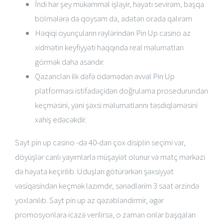
İndi hər şey mükəmməl işləyir, həyatı sevirəm, başqa
bölmələrə də qoysam da, adətən orada qalıram
Həqiqi oyunçuların rəylərindən Pin Up casino az
xidmətin keyfiyyəti haqqında real məlumatları
görmək daha asandır.
Qazancları ilk dəfə ödəmədən əvvəl Pin Up
platforması istifadəçidən doğrulama prosedurundan
keçməsini, yəni şəxsi məlumatlarını təsdiqləməsini
xahiş edəcəkdir.
Sayt pin up casino -də 40-dan çox disiplin seçimi var,
döyüşlər canlı yayımlarla müşayiət olunur və matç mərkəzi
də həyata keçirilib. Uduşları götürərkən şəxsiyyət
vəsiqəsindən keçmək lazımdır, sənədlərim 3 saat ərzində
yoxlanılıb. Sayt pin up az qəzəbləndirmir, əgər
promosyonlara icazə verilirsə, o zaman onlar başqaları