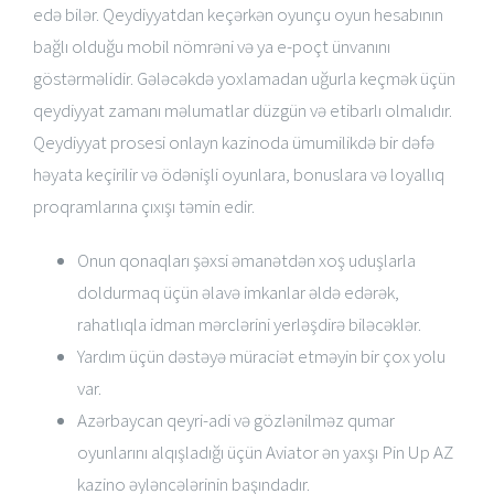
edə bilər. Qeydiyyatdan keçərkən oyunçu oyun hesabının
bağlı olduğu mobil nömrəni və ya e-poçt ünvanını
göstərməlidir. Gələcəkdə yoxlamadan uğurla keçmək üçün
qeydiyyat zamanı məlumatlar düzgün və etibarlı olmalıdır.
Qeydiyyat prosesi onlayn kazinoda ümumilikdə bir dəfə
həyata keçirilir və ödənişli oyunlara, bonuslara və loyallıq
proqramlarına çıxışı təmin edir.
Onun qonaqları şəxsi əmanətdən xoş uduşlarla
doldurmaq üçün əlavə imkanlar əldə edərək,
rahatlıqla idman mərclərini yerləşdirə biləcəklər.
Yardım üçün dəstəyə müraciət etməyin bir çox yolu
var.
Azərbaycan qeyri-adi və gözlənilməz qumar
oyunlarını alqışladığı üçün Aviator ən yaxşı Pin Up AZ
kazino əyləncələrinin başındadır.