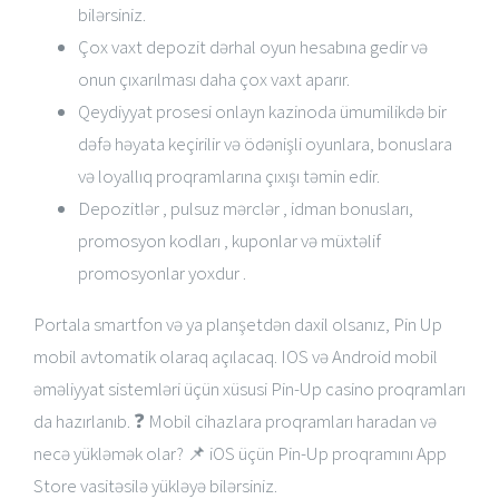
bilərsiniz.
Çox vaxt depozit dərhal oyun hesabına gedir və
onun çıxarılması daha çox vaxt aparır.
Qeydiyyat prosesi onlayn kazinoda ümumilikdə bir
dəfə həyata keçirilir və ödənişli oyunlara, bonuslara
və loyallıq proqramlarına çıxışı təmin edir.
Depozitlər , pulsuz mərclər , idman bonusları,
promosyon kodları , kuponlar və müxtəlif
promosyonlar yoxdur .
Portala smartfon və ya planşetdən daxil olsanız, Pin Up
mobil avtomatik olaraq açılacaq. IOS və Android mobil
əməliyyat sistemləri üçün xüsusi Pin-Up casino proqramları
da hazırlanıb. ❓ Mobil cihazlara proqramları haradan və
necə yükləmək olar? 📌 iOS üçün Pin-Up proqramını App
Store vasitəsilə yükləyə bilərsiniz.