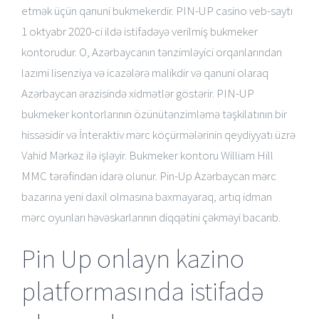
etmək üçün qanuni bukmekerdir. PIN-UP casino veb-saytı
1 oktyabr 2020-ci ildə istifadəyə verilmiş bukmeker
kontorudur. O, Azərbaycanın tənzimləyici orqanlarından
lazımi lisenziya və icazələrə malikdir və qanuni olaraq
Azərbaycan ərazisində xidmətlər göstərir. PIN-UP
bukmeker kontorlarının özünütənzimləmə təşkilatının bir
hissəsidir və İnteraktiv mərc köçürmələrinin qeydiyyatı üzrə
Vahid Mərkəz ilə işləyir. Bukmeker kontoru William Hill
MMC tərəfindən idarə olunur. Pin-Up Azərbaycan mərc
bazarına yeni daxil olmasına baxmayaraq, artıq idman
mərc oyunları həvəskarlarının diqqətini çəkməyi bacarıb.
Pin Up onlayn kazino
platformasında istifadə