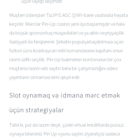
üçün layiqli seçimdir.
Müştəri ödənişləri TsUPIS ASC QIWI-bank vasitəsilə həyata
keçirilir. Mərclər Pin-Up casino yeni işə başlamışdır və hələ
də böyük sponsorluq müqavilələri və ya aktiv xeyriyyəçilik
fəaliyyəti ilə fərqlənmir. Şirkətin populyarlaşdırılması üçün
futbol üzrə Azərbaycan milli komandasının kapitanı onun
rəsmi səfiri seçilib. Pin-Up bukmeker kontorunun bir çox
müştərisi rəsmi veb saytın belə bir çatışmazlığını video
yayımların olmaması kimi qeyd edir.
Slot oynamaq və idmana mərc etmək
üçün strategiyalar
Təbii ki, pul da lazım deyil, çünki virtual kreditlərdə pulsuz
oynaya bilərsiniz Pin Up oyunu saytın ziyarətçisi sadəcə