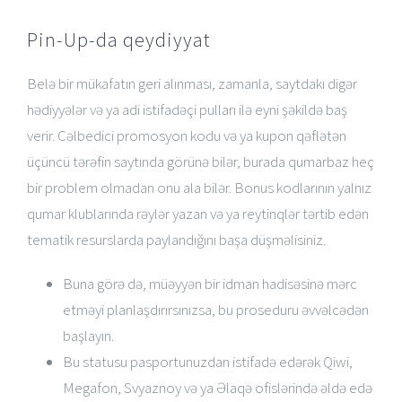
Pin-Up-da qeydiyyat
Belə bir mükafatın geri alınması, zamanla, saytdakı digər
hədiyyələr və ya adi istifadəçi pulları ilə eyni şəkildə baş
verir. Cəlbedici promosyon kodu və ya kupon qəflətən
üçüncü tərəfin saytında görünə bilər, burada qumarbaz heç
bir problem olmadan onu ala bilər. Bonus kodlarının yalnız
qumar klublarında rəylər yazan və ya reytinqlər tərtib edən
tematik resurslarda paylandığını başa düşməlisiniz.
Buna görə də, müəyyən bir idman hadisəsinə mərc
etməyi planlaşdırırsınızsa, bu proseduru əvvəlcədən
başlayın.
Bu statusu pasportunuzdan istifadə edərək Qiwi,
Megafon, Svyaznoy və ya Əlaqə ofislərində əldə edə