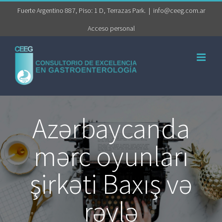
Saltar
Fuerte Argentino 887, Piso: 1 D, Terrazas Park.
|
info@ceeg.com.ar
al
Acceso personal
contenido
Azərbaycanda
mərc oyunları
şirkəti Baxış və
rəylə