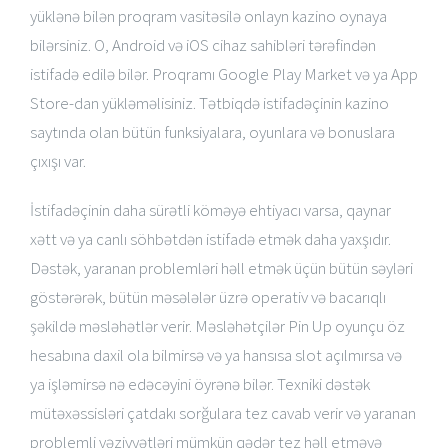
yüklənə bilən proqram vasitəsilə onlayn kazino oynaya
bilərsiniz. O, Android və iOS cihaz sahibləri tərəfindən
istifadə edilə bilər. Proqramı Google Play Market və ya App
Store-dan yükləməlisiniz. Tətbiqdə istifadəçinin kazino
saytında olan bütün funksiyalara, oyunlara və bonuslara
çıxışı var.
İstifadəçinin daha sürətli köməyə ehtiyacı varsa, qaynar
xətt və ya canlı söhbətdən istifadə etmək daha yaxşıdır.
Dəstək, yaranan problemləri həll etmək üçün bütün səyləri
göstərərək, bütün məsələlər üzrə operativ və bacarıqlı
şəkildə məsləhətlər verir. Məsləhətçilər Pin Up oyunçu öz
hesabına daxil ola bilmirsə və ya hansısa slot açılmırsa və
ya işləmirsə nə edəcəyini öyrənə bilər. Texniki dəstək
mütəxəssisləri çatdakı sorğulara tez cavab verir və yaranan
problemli vəziyyətləri mümkün qədər tez həll etməyə