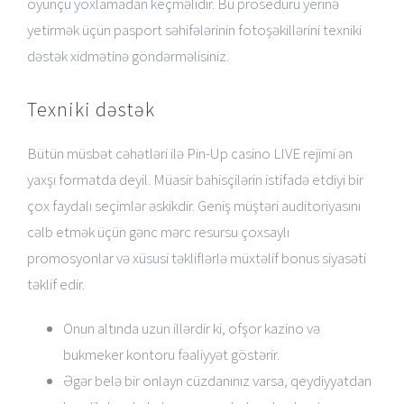
oyunçu yoxlamadan keçməlidir. Bu proseduru yerinə
yetirmək üçün pasport səhifələrinin fotoşəkillərini texniki
dəstək xidmətinə göndərməlisiniz.
Texniki dəstək
Bütün müsbət cəhətləri ilə Pin-Up casino LIVE rejimi ən
yaxşı formatda deyil. Müasir bahisçilərin istifadə etdiyi bir
çox faydalı seçimlər əskikdir. Geniş müştəri auditoriyasını
cəlb etmək üçün gənc mərc resursu çoxsaylı
promosyonlar və xüsusi təkliflərlə müxtəlif bonus siyasəti
təklif edir.
Onun altında uzun illərdir ki, ofşor kazino və
bukmeker kontoru fəaliyyət göstərir.
Əgər belə bir onlayn cüzdanınız varsa, qeydiyyatdan