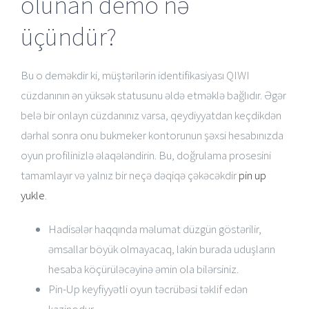
olunan demo nə
üçündür?
Bu o deməkdir ki, müştərilərin identifikasiyası QIWI
cüzdanının ən yüksək statusunu əldə etməklə bağlıdır. Əgər
belə bir onlayn cüzdanınız varsa, qeydiyyatdan keçdikdən
dərhal sonra onu bukmeker kontorunun şəxsi hesabınızda
oyun profilinizlə əlaqələndirin. Bu, doğrulama prosesini
tamamlayır və yalnız bir neçə dəqiqə çəkəcəkdir
pin up
yukle
.
Hadisələr haqqında məlumat düzgün göstərilir,
əmsallar böyük olmayacaq, lakin burada uduşların
hesaba köçürüləcəyinə əmin ola bilərsiniz.
Pin-Up keyfiyyətli oyun təcrübəsi təklif edən
kazinodur.