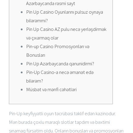
Azərbaycanda rəsmi sayt
Pin Up Casino Oyunlarını pulsuz oynaya
bilərəmmi?
Pin Up Casino AZ pulu necə yerləşdirmək
və çıxarmaq olar
Pin-up Casino Promosyonları və
Bonusları
Pin Up Azərbaycanda qanunidirmi?
Pin-Up Casino-a necə əmanət edə
bilərəm?
Müsbət və mənfi cəhətləri
Pin-Up keyfiyyətli oyun təcrübəsi təklif edən kazinodur.
Mən burada çoxlu maraqlı slotlar tapdım və bəxtimi
sınamaq fürsətim oldu. Onların bonusları və promosyonları