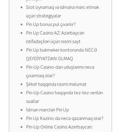
Slot oynamaq və idmana mərc etmək
üçün strategiyalar
Pin Up bonus pul çıxarılır?
Pin Up Casino AZ: Azərbaycan
istifadəçiləri üçün rəsmi sayt
Pin Up bukmeker kontorunda NECƏ
QEYDİYYATDAN OLMAQ
Pin-Up Casino-dan uduşlarımı necə
çıxarmaq olar?
Şirkət haqqında rəsmi məlumat
Pin-Up Casino haqqında tez-tez verilən
suallar
İdman mərcləri Pin Up
Pin Up Kazino-da necə qazanmaq olar?
Pin-Up Online Casino Azerbaycan: