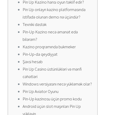
Pin Up Kazino hansı oyun təklif edir?
Pin Up onlayn kazino platformasında
istifadə olunan demo nə üçündür?
Texniki dəstək
Pin-Up Kazino necə əmanət edə
bilərəm?
Kazino proqramında bukmeker
Pin-Up-da qeydiyyat
Şəxsi hesab
Pin Up Casino üstünlükləri və mənfi
cəhətləri
Windows versiyasını necə yükləmək olar?
Pin Up Aviator Oyunu
Pin-Up kazinosu üçün promo kodu
Android üçün slot maşınları Pin Up
yükləyin