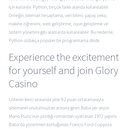
için kullanılır. Python, birçok farklı alanda kullanılabilir.
Örneğin, bilimsel hesaplama, veri bilimi, yapay zeka,
makine öğrenimi, web geliştirme, oyun geliştirme ve
sistem yönetimi gibi alanlarda kullanılabilir. Bu nedenle,
Python oldukça popüler bir programlama dilidir.
Experience the excitement
for yourself and join Glory
Casino
Listenin ikinci sırasında yine 9.2 puan ortalamasıyla
sinemanın unutulmazları arasına giren Baba yer alıyor.
Mario Puzo’nun yazdığı romandan uyarlanan 1972 yapımı
Baba’da yönetmen koltuğunda Francis Ford Coppola