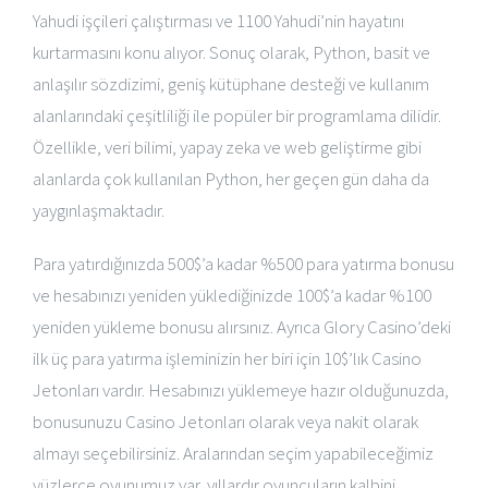
Yahudi işçileri çalıştırması ve 1100 Yahudi’nin hayatını
kurtarmasını konu alıyor. Sonuç olarak, Python, basit ve
anlaşılır sözdizimi, geniş kütüphane desteği ve kullanım
alanlarındaki çeşitliliği ile popüler bir programlama dilidir.
Özellikle, veri bilimi, yapay zeka ve web geliştirme gibi
alanlarda çok kullanılan Python, her geçen gün daha da
yaygınlaşmaktadır.
Para yatırdığınızda 500$’a kadar %500 para yatırma bonusu
ve hesabınızı yeniden yüklediğinizde 100$’a kadar %100
yeniden yükleme bonusu alırsınız. Ayrıca Glory Casino’deki
ilk üç para yatırma işleminizin her biri için 10$’lık Casino
Jetonları vardır. Hesabınızı yüklemeye hazır olduğunuzda,
bonusunuzu Casino Jetonları olarak veya nakit olarak
almayı seçebilirsiniz. Aralarından seçim yapabileceğimiz
yüzlerce oyunumuz var, yıllardır oyuncuların kalbini