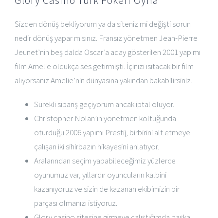
Glory Casino Türk Pokeri Oyna
Sizden dönüş bekliyorum ya da siteniz mi değişti sorun
nedir dönüş yapar mısınız. Fransız yönetmen Jean-Pierre
Jeunet’nin beş dalda Oscar’a aday gösterilen 2001 yapımı
film Amelie oldukça ses getirmişti. İçinizi ısıtacak bir film
alıyorsanız Amelie’nin dünyasına yakından bakabilirsiniz.
Sürekli sipariş geçiyorum ancak iptal oluyor.
Christopher Nolan’ın yönetmen koltuğunda
oturduğu 2006 yapımı Prestij, birbirini alt etmeye
çalışan iki sihirbazın hikayesini anlatıyor.
Aralarından seçim yapabileceğimiz yüzlerce
oyunumuz var, yıllardır oyuncuların kalbini
kazanıyoruz ve sizin de kazanan ekibimizin bir
parçası olmanızı istiyoruz.
Glory casino sitesine girmeye çalıştığımda başka