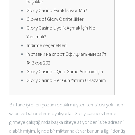
başlıklar
Glory Casino Evrak İstiyor Mu?
Gloves of Glory Öznitellikler
Glory Casino Üyelik Açmak İçin Ne
Yapılmalı?
Indirme seçenekleri
in ставки на спорт Официальный сайт
ᐉ Вход 202
Glory Casino – Quiz Game Android için
Glory Casino Her Gün Yatırım 0 Kazanım
Bir tane işi bilen çözüm odaklı müşteri temsilcisi yok, hep
yalan ve bahanelerle oyalıyorlar. Glory casino sitesine
girmeye çalıştığımda başka siteye atıyor beni site adresini
alabilir miyim. İçinde bir miktar nakit var bununla ilgili dönüş