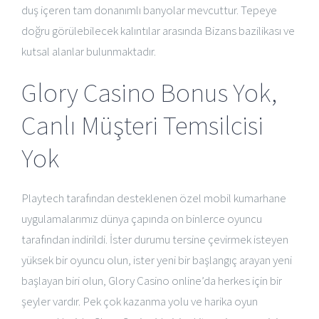
duş içeren tam donanımlı banyolar mevcuttur. Tepeye
doğru görülebilecek kalıntılar arasında Bizans bazilikası ve
kutsal alanlar bulunmaktadır.
Glory Casino Bonus Yok,
Canlı Müşteri Temsilcisi
Yok
Playtech tarafından desteklenen özel mobil kumarhane
uygulamalarımız dünya çapında on binlerce oyuncu
tarafından indirildi. İster durumu tersine çevirmek isteyen
yüksek bir oyuncu olun, ister yeni bir başlangıç ​​arayan yeni
başlayan biri olun, Glory Casino online’da herkes için bir
şeyler vardır. Pek çok kazanma yolu ve harika oyun