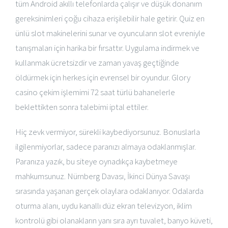
tüm Android akıllı telefonlarda çalışır ve düşük donanım
gereksinimleri çoğu cihaza erişilebilir hale getirir. Quiz en
ünlü slot makinelerini sunar ve oyuncuların slot evreniyle
tanışmaları için harika bir fırsattır. Uygulama indirmek ve
kullanmak ücretsizdir ve zaman yavaş geçtiğinde
öldürmek için herkes için evrensel bir oyundur. Glory
casino çekim işlemimi 72 saat türlü bahanelerle
beklettikten sonra talebimi iptal ettiler.
Hiç zevk vermiyor, sürekli kaybediyorsunuz. Bonuslarla
ilgilenmiyorlar, sadece paranızı almaya odaklanmışlar.
Paranıza yazık, bu siteye oynadıkça kaybetmeye
mahkumsunuz. Nürnberg Davası, İkinci Dünya Savaşı
sırasında yaşanan gerçek olaylara odaklanıyor. Odalarda
oturma alanı, uydu kanallı düz ekran televizyon, iklim
kontrolü gibi olanakların yanı sıra ayrı tuvalet, banyo küveti,