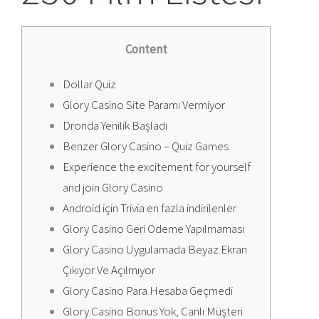
Content
Dollar Quiz
Glory Casino Site Paramı Vermiyor
Dronda Yenilik Başladı
Benzer Glory Casino – Quiz Games
Experience the excitement for yourself
and join Glory Casino
Android için Trivia en fazla indirilenler
Glory Casino Geri Ödeme Yapılmaması
Glory Casino Uygulamada Beyaz Ekran
Çıkıyor Ve Açılmıyor
Glory Casino Para Hesaba Geçmedi
Glory Casino Bonus Yok, Canlı Müşteri