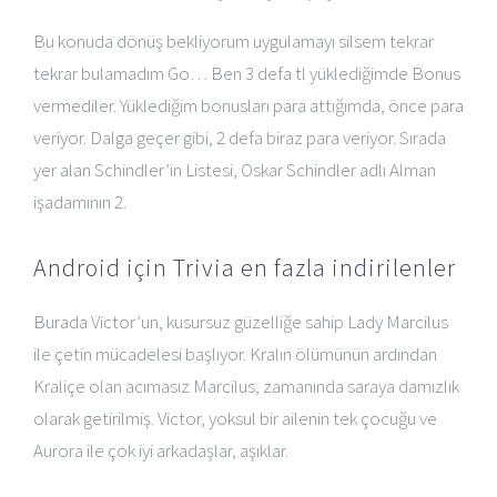
Bu konuda dönüş bekliyorum uygulamayı silsem tekrar
tekrar bulamadım Go… Ben 3 defa tl yüklediğimde Bonus
vermediler. Yüklediğim bonusları para attığımda, önce para
veriyor. Dalga geçer gibi, 2 defa biraz para veriyor. Sırada
yer alan Schindler’in Listesi, Oskar Schindler adlı Alman
işadamının 2.
Android için Trivia en fazla indirilenler
Burada Victor’un, kusursuz güzelliğe sahip Lady Marcilus
ile çetin mücadelesi başlıyor. Kralın ölümünün ardından
Kraliçe olan acımasız Marcilus, zamanında saraya damızlık
olarak getirilmiş. Victor, yoksul bir ailenin tek çocuğu ve
Aurora ile çok iyi arkadaşlar, aşıklar.