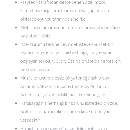
Playtech tarafından desteklenen özel mobil
kumarhane uygulamalarımız dünya çapında on
binlerce oyuncu tarafından indirildi.
Mobil uygulamamızı indirerek reklamsız aboneliğinizi
başlatabilirsiniz.
İster durumu tersine çevirmek isteyen yüksek bir
oyuncu olun, ister yeni bir başlangıç ​​arayan yeni
başlayan biri olun, Glory Casino online’da herkes için
bir şeyler vardır.
Müzik konusunda eşsiz bir yeteneğe sahip olan
Amadeus Mozart ile Saray bestecisi Antonio
Salieri’nin ilişkisine odaklanan film bir başyapıt.
Karşılaştığınız herhangi bir sorunu işaretlediğinizde,
Softonic buna mümkün olan en kısa sürede yanıt
verecektir.
Bu hızlı tempolu ve eğlence dolu mobil oyun