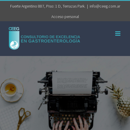
Saltar
Fuerte Argentino 887, Piso: 1 D, Terrazas Park.
|
info@ceeg.com.ar
al
Acceso personal
contenido