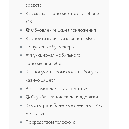
средств
Как скачать приложение для Iphone
iOS
🔄 Обновление 1xBet приложения
Как войти в личный кабинет 1xBet
Популярные букмекеры
⭐ Функционал мобильного
приложения 1хбет
Как получить промокоды на бонусы в
казино 1XBet?
Bet — букмекерская компания
🤝 Служба технической поддержки
Как отыграть бонусные деньги в 1 Икс
Бет казино
Посредством телефона