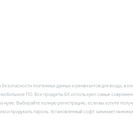
езопасности платежных данных и реквизитов для входа, в ко
 мобильное ПО. Все продукты БК используют самые совреме
а нулю. Выбирайте полную регистрацию, если вы хотите получ
она и придумать пароль. Установленный софт занимает миниму