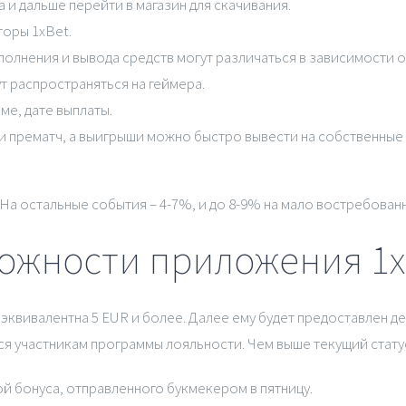
 и дальше перейти в магазин для скачивания.
торы 1xBet.
полнения и вывода средств могут различаться в зависимости 
т распространяться на геймера.
ме, дате выплаты.
 и прематч, а выигрыши можно быстро вывести на собственные
На остальные события – 4-7%, и до 8-9% на мало востребован
ожности приложения 1x
т эквивалентна 5 EUR и более. Далее ему будет предоставлен 
я участникам программы лояльности. Чем выше текущий статус
й бонуса, отправленного букмекером в пятницу.