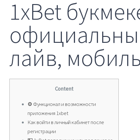
1xBet букмек
официальный 
лайв, мобил
Content
⚙ Функционал и возможности
приложения 1xbet
Как войти в личный кабинет после
регистрации