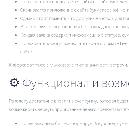
Пользователю предлагается зайти на сайт букмекера
Скачивается приложение с сайта букмекерской кон
Однако стоит помнить, что доступные методы для по
В таком случае, ограничения Роскомнадзора не буду
Каждая заявка содержит информацию о статусе, сум
Пользователи могут заключать пари в формате Live
сайте.
Киберспорт тоже сильно зависит от значимости встречи. 
⚙ Функционал и возм
Гемблеру достаточно внести на счет сумму, которая буде
возможность вернуть проигранные деньги предоставляетс
После выходных беттер формирует 5 купонов, суммо