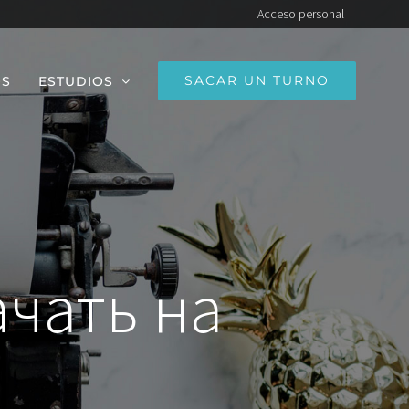
Acceso personal
SACAR UN TURNO
OS
ESTUDIOS
ачать на