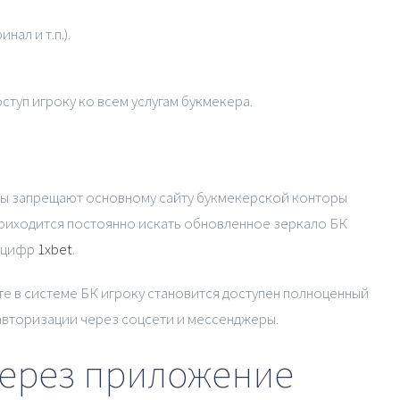
ал и т.п.).
ступ игроку ко всем услугам букмекера.
мы запрещают основному сайту букмекерской конторы
приходится постоянно искать обновленное зеркало БК
р цифр
1xbet
.
те в системе БК игроку становится доступен полноценный
авторизации через соцсети и мессенджеры.
 через приложение