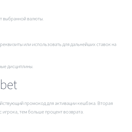
от выбранной валюты.
 реквизиты или использовать для дальнейших ставок на
ные дисциплины.
bet
действующий промокод для активации кешбэка. Вторая
 игрока, тем больше процент возврата.