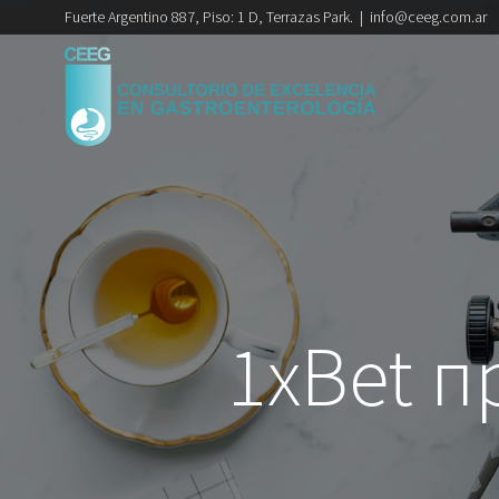
Saltar
Fuerte Argentino 887, Piso: 1 D, Terrazas Park.
|
info@ceeg.com.ar
al
contenido
1xBet п