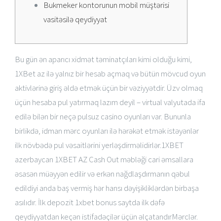
Bukmeker kontorunun mobil müştərisi
vasitəsilə qeydiyyat
Bu gün ən aparıcı xidmət təminatçıları kimi olduğu kimi,
1XBet az ilə yalnız bir hesab açmaq və bütün mövcud oyun
aktivlərinə giriş əldə etmək üçün bir vəziyyətdir. Üzv olmaq
üçün hesaba pul yatırmaq lazım deyil – virtual valyutada ifa
edilə bilən bir neçə pulsuz casino oyunları var. Bununla
birlikdə, idman mərc oyunları ilə hərəkət etmək istəyənlər
ilk növbədə pul vəsaitlərini yerləşdirməlidirlər.1XBET
azerbaycan 1XBET AZ Cash Out məbləği cari əmsallara
əsasən müəyyən edilir və erkən nağdlaşdırmanın qəbul
edildiyi anda baş vermiş hər hansı dəyişikliklərdən birbaşa
asılıdır. İlk depozit 1xbet bonus saytda ilk dəfə
qeydiyyatdan keçən istifadəçilər üçün əlçatandırMərclər.