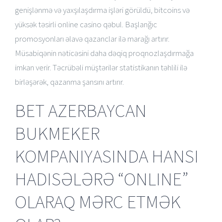
genişlənmə və yaxşılaşdırma işləri görüldü, bitcoins və
yüksək təsirli online casino qəbul. Başlanğıc
promosyonları əlavə qazanclar ilə marağı artırır.
Müsabiqənin nəticəsini daha dəqiq proqnozlaşdırmağa
imkan verir. Təcrübəli müştərilər statistikanın təhlili ilə
birləşərək, qazanma şansını artırır.
BET AZERBAYCAN
BUKMEKER
KOMPANIYASINDA HANSI
HADISƏLƏRƏ “ONLINE”
OLARAQ MƏRC ETMƏK