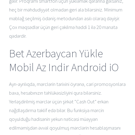
gəlir. Proqramı smartfon üçün yükləmək qərarına gəlsəniz,
heç bir məhdudiyyət olmadan geri ala bilərsiniz. Minimum
məbləğ seçilmiş ödəniş metodundan asılı olaraq dəyişir.
Çox məqsədlər üçün geri çəkilmə həddi 1 ilə 20 manata
qədərdir.
Bet Azerbaycan Yükle
Mobil Az Indir Android iO
Ayrı-ayrılıqda, mərclərin tarixini öyrənə, cari promosyonlara
baxa, hesabınızın təhlükəsizliyini qura bilərsiniz.
Yerləşdirilmiş mərclər üçün şirkət “Cash Out” erkən
nağdlaşdırma təklif edə bilər. Bu funksiya mərcin
qoyulduğu hadisənin yekun nəticəsi müəyyən
edilməmişdən əvvəl qoyulmuş mərclərin hesablaşmasını