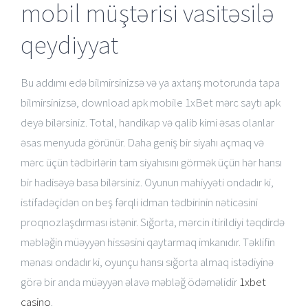
mobil müştərisi vasitəsilə
qeydiyyat
Bu addımı edə bilmirsinizsə və ya axtarış motorunda tapa
bilmirsinizsə, download apk mobile 1xBet mərc saytı apk
deyə bilərsiniz. Total, handikap və qalib kimi əsas olanlar
əsas menyuda görünür. Daha geniş bir siyahı açmaq və
mərc üçün tədbirlərin tam siyahısını görmək üçün hər hansı
bir hadisəyə basa bilərsiniz. Oyunun mahiyyəti ondadır ki,
istifadəçidən on beş fərqli idman tədbirinin nəticəsini
proqnozlaşdırması istənir. Sığorta, mərcin itirildiyi təqdirdə
məbləğin müəyyən hissəsini qaytarmaq imkanıdır. Təklifin
mənası ondadır ki, oyunçu hansı sığorta almaq istədiyinə
görə bir anda müəyyən əlavə məbləğ ödəməlidir
1xbet
casino
.