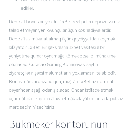
edirlər.
Depozit bonusları yoxdur 1xBet real pulla depozit və risk
tələb etməyən yeni oyunçular üçün xoş hədiyyələrdir.
Depozitsiz mükafat almaq üçün qeydiyyatdan keçmək
kifayətdir 1xBet. Bir şəxs rəsmi 1xbet vasitəsilə bir
yeniyetmə qumar oynamağa kömək etsə, o, mühakimə
olunacaq. Curacao Gaming Komissiyası saytın
ziyarətçilərin şəxsi məlumatlarını yoxlamasını tələb edir.
Bonus mərcini qazandıqda, müştəri 1xBet az nominal
dəyərindən aşağı ödəniş alacaq. Ondan istifadə etmək
üçün nəticəni kupona əlavə etmək kifayətdir, burada pulsuz
mərc seçimini seçirsiniz.
Bukmeker kontorunun