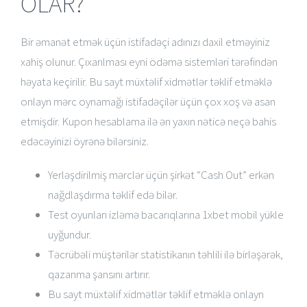
OLAR?
Bir əmanət etmək üçün istifadəçi adınızı daxil etməyiniz
xahiş olunur. Çıxarılması eyni ödəmə sistemləri tərəfindən
həyata keçirilir. Bu sayt müxtəlif xidmətlər təklif etməklə
onlayn mərc oynamağı istifadəçilər üçün çox xoş və asan
etmişdir. Kupon hesablama ilə ən yaxın nəticə neçə bahis
edəcəyinizi öyrənə bilərsiniz.
Yerləşdirilmiş mərclər üçün şirkət “Cash Out” erkən
nağdlaşdırma təklif edə bilər.
Test oyunları izləmə bacarıqlarına 1xbet mobil yükle
uyğundur.
Təcrübəli müştərilər statistikanın təhlili ilə birləşərək,
qazanma şansını artırır.
Bu sayt müxtəlif xidmətlər təklif etməklə onlayn