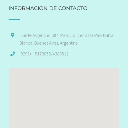
INFORMACION DE CONTACTO
Fuerte Argentino 887, Piso: 1 D, Terrazas Park Bahía
Blanca, Buenos Aires, Argentina
(0291) – 5172052/4380512