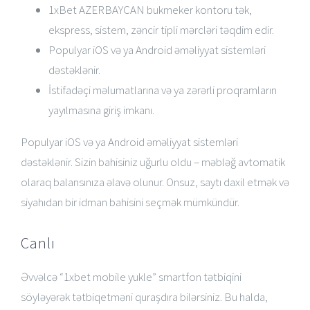
1xBet AZERBAYCAN bukmeker kontoru tək,
ekspress, sistem, zəncir tipli mərcləri təqdim edir.
Populyar iOS və ya Android əməliyyat sistemləri
dəstəklənir.
İstifadəçi məlumatlarına və ya zərərli proqramların
yayılmasına giriş imkanı.
Populyar iOS və ya Android əməliyyat sistemləri
dəstəklənir. Sizin bahisiniz uğurlu oldu – məbləğ avtomatik
olaraq balansınıza əlavə olunur. Onsuz, saytı daxil etmək və
siyahıdan bir idman bahisini seçmək mümkündür.
Canlı
Əvvəlcə “1xbet mobile yukle” smartfon tətbiqini
söyləyərək tətbiqetməni quraşdıra bilərsiniz. Bu halda,