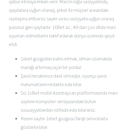
qəbul etməyə imkan verir. Mərcin ləğvi vəziyyətində,
qaydalara uyğun olaraq, şirkət ilə müştəri arasındakı
razılaşma etibarsız sayılır və bu vəziyyətə uyğun olaraq
pulunuz geri qaytarılır. 1XBet az , 40-dan çox dildə mərc
oyunları xidmətlərini təklif edərək dünya üzərində qeyd
etdi.
1xbet güzgüdən bahis etmək, idman izləməkdə
marağı artırmaq üçün bir yoldur.
Şəxsi hesabınıza daxil olmaqla, oyunçu şəxsi
məlumatlarını redaktə edə bilər.
Siz 1xBet mobil Azerbaycan platformasında mərc
saytının kompüter versiyasındakı bütün
xüsusiyyətlərdən istifadə edə bilərsiniz.
Rəsmi saytın 1xbet güzgüsü fərqli simvollarla
göstərilə bilər.