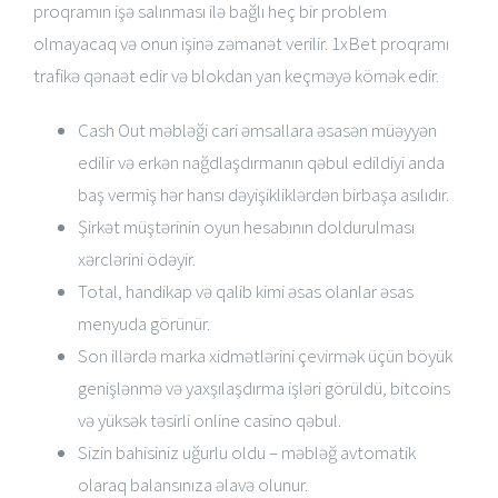
proqramın işə salınması ilə bağlı heç bir problem
olmayacaq və onun işinə zəmanət verilir. 1xBet proqramı
trafikə qənaət edir və blokdan yan keçməyə kömək edir.
Cash Out məbləği cari əmsallara əsasən müəyyən
edilir və erkən nağdlaşdırmanın qəbul edildiyi anda
baş vermiş hər hansı dəyişikliklərdən birbaşa asılıdır.
Şirkət müştərinin oyun hesabının doldurulması
xərclərini ödəyir.
Total, handikap və qalib kimi əsas olanlar əsas
menyuda görünür.
Son illərdə marka xidmətlərini çevirmək üçün böyük
genişlənmə və yaxşılaşdırma işləri görüldü, bitcoins
və yüksək təsirli online casino qəbul.
Sizin bahisiniz uğurlu oldu – məbləğ avtomatik
olaraq balansınıza əlavə olunur.