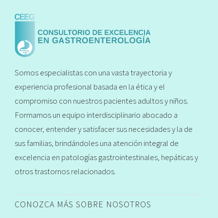
Somos especialistas con una vasta trayectoria y
experiencia profesional basada en la ética y el
compromiso con nuestros pacientes adultos y niños.
Formamos un equipo interdisciplinario abocado a
conocer, entender y satisfacer sus necesidades y la de
sus familias, brindándoles una atención integral de
excelencia en patologías gastrointestinales, hepáticas y
otros trastornos relacionados.
CONOZCA MÁS SOBRE NOSOTROS