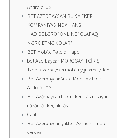
Android iOS
BET AZERBAYCAN BUKMEKER
KOMPANIYASINDA HANSI
HADISƏLƏRƏ “ONLINE” OLARAQ
MƏRC ETMƏK OLAR?
BET Mobile Tətbiqi – app
bet Azerbaycan MƏRC SAYTI GİRİŞ
1xbet azerbaycan mobil uygulama yukle
Bet Azerbaycan Yükle Mobil Az Indir
Android iOS
Bet Azərbaycan bukmekeri: rəsmi saytın
nəzərdən keçirilməsi
Canlı
Bet Azerbaycan yükle – Az indir – mobil
versiya