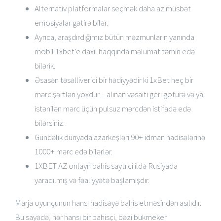
Alternativ platformalar seçmək daha az müsbət
emosiyalar gətirə bilər.
Ayrıca, araşdırdığımız bütün məzmunların yanında
mobil 1xbet’e daxil haqqında məlumat təmin edə
bilərik.
Əsasən təsəlliverici bir hədiyyədir ki 1xBet heç bir
mərc şərtləri yoxdur – alınan vəsaiti geri götürə və ya
istənilən mərc üçün pulsuz mərcdən istifadə edə
bilərsiniz.
Gündəlik dünyada azarkeşləri 90+ idman hadisələrinə
1000+ mərc edə bilərlər.
1XBET AZ onlayn bahis saytı ci ildə Rusiyada
yaradılmış və fəaliyyətə başlamışdır.
Marja oyunçunun hansı hadisəyə bahis etməsindən asılıdır.
Bu sayədə, hər hansı bir bahisçi, bəzi bukmeker