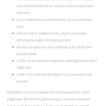
müsabiqələrdəki bütün matçlar üçün axınları tapa
bilərsiniz.
Şəxsi məlumatların təhlükəsizlik və ya qorunması
üçün.
Virtual futbol, bildiyiniz kimi, saytın canlı bahis
nisbətlərinə uyğun olaraq hazırlanır.
Bunlar dünyanın ən yaxşı istehsalçıları tərəfindən
yaradılmışdır.
1xBet ən az minimum depozit məbləğlərindən birini
təklif edir.
1xBet ofis xəttində seçdiyim matçlara bahis edə
bilərəm.
Müştərilər matçın müəyyən bir mərhələsində bir bahis
bağladılar. Bir bettor şübhəsi varsa, sərmayə qoyulan
pulun üçdə birini götürür. Cüt şans iki mümkün variant