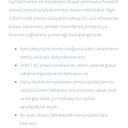
Saytda insanlar ad dəyişikliyinə diqqət yetirmədən təsadüfi
olaraq oyunlarda iştirak etməyə davam edə bilərlər. Əgər
1xBet mobil əlavəsi quraşdırılmayıbsa, biz sizə cihazınızda
pulsuz saxlancınızı yenidən nəzərdən keçirməyi və ya
İnternet bağlantınızı yoxlamağı məsləhət görürük.
Ayrıca keçmişdə etmiş olduğunuz bahis variantlarına
tətbiq vasitəsilə əldə edə bilərsiniz.
1XBET AZ poker turnirlərində, dilerin yanında günün
xəbərlərini göstərən bir televizor var.
Güclü dəstək komandasının olması iştirakçıların bu
saytda özlərini təhlükəsiz hiss etməsinə səbəb olub
və hər gün daha çox istifadəçi bu saytda
qeydiyyatdan keçib.
Bu ayarı cihazın təhlükəsizlik menyusunda tapa
bilərsiniz.