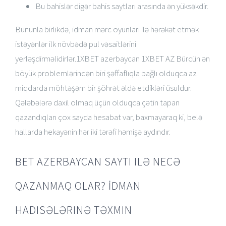
Bu bahislər digər bahis saytları arasında ən yüksəkdir.
Bununla birlikdə, idman mərc oyunları ilə hərəkət etmək
istəyənlər ilk növbədə pul vəsaitlərini
yerləşdirməlidirlər.1XBET azerbaycan 1XBET AZ Bürcün ən
böyük problemlərindən biri şəffaflıqla bağlı olduqca az
miqdarda möhtəşəm bir şöhrət əldə etdikləri üsuldur.
Qələbələrə daxil olmaq üçün olduqca çətin tapan
qazandıqları çox sayda hesabat var, baxmayaraq ki, belə
hallarda hekayənin hər iki tərəfi həmişə aydındır.
BET AZERBAYCAN SAYTI ILƏ NECƏ
QAZANMAQ OLAR? İDMAN
HADISƏLƏRINƏ TƏXMIN