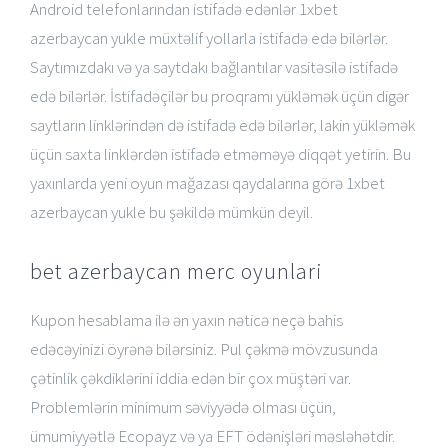
Android telefonlarından istifadə edənlər 1xbet
azerbaycan yukle müxtəlif yollarla istifadə edə bilərlər.
Saytımızdakı və ya saytdakı bağlantılar vasitəsilə istifadə
edə bilərlər. İstifadəçilər bu proqramı yükləmək üçün digər
saytların linklərindən də istifadə edə bilərlər, lakin yükləmək
üçün saxta linklərdən istifadə etməməyə diqqət yetirin. Bu
yaxınlarda yeni oyun mağazası qaydalarına görə 1xbet
azerbaycan yukle bu şəkildə mümkün deyil.
bet azerbaycan merc oyunlari
Kupon hesablama ilə ən yaxın nəticə neçə bahis
edəcəyinizi öyrənə bilərsiniz. Pul çəkmə mövzusunda
çətinlik çəkdiklərini iddia edən bir çox müştəri var.
Problemlərin minimum səviyyədə olması üçün,
ümumiyyətlə Ecopayz və ya EFT ödənişləri məsləhətdir.