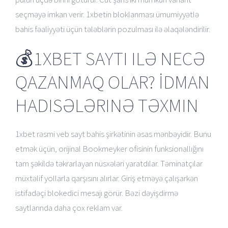
seçməyə imkan verir. 1xbetin bloklanması ümumiyyətlə
bahis fəaliyyəti üçün tələblərin pozulması ilə əlaqələndirilir.
💰1XBET SAYTI ILƏ NECƏ
QAZANMAQ OLAR? İDMAN
HADISƏLƏRINƏ TƏXMIN
1xbet rəsmi veb sayt bahis şirkətinin əsas mənbəyidir. Bunu
etmək üçün, orijinal Bookmeyker ofisinin funksionallığını
tam şəkildə təkrarlayan nüsxələri yaratdılar. Təminatçılar
müxtəlif yollarla qarşısını alırlar. Giriş etməyə çalışarkən
istifadəçi blokedici mesajı görür. Bəzi dəyişdirmə
saytlarında daha çox reklam var.