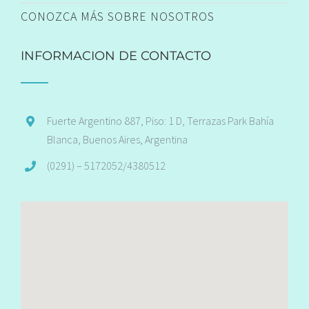
CONOZCA MÁS SOBRE NOSOTROS
INFORMACION DE CONTACTO
Fuerte Argentino 887, Piso: 1 D, Terrazas Park Bahía
Blanca, Buenos Aires, Argentina
(0291) – 5172052/4380512