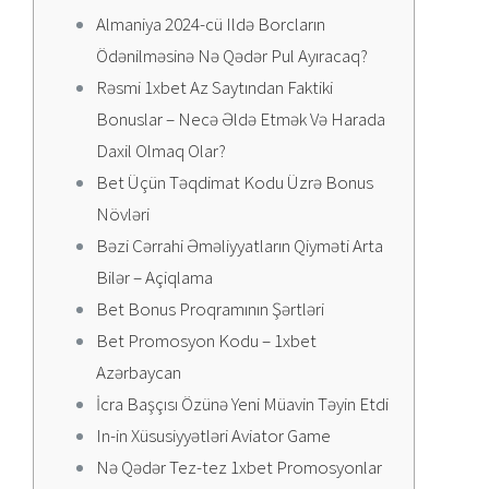
Almaniya 2024-cü Ildə Borcların
Ödənilməsinə Nə Qədər Pul Ayıracaq?
Rəsmi 1xbet Az Saytından Faktiki
Bonuslar – Necə Əldə Etmək Və Harada
Daxil Olmaq Olar?
Bet Üçün Təqdimat Kodu Üzrə Bonus
Növləri
Bəzi Cərrahi Əməliyyatların Qiyməti Arta
Bilər – Açiqlama
Bet Bonus Proqramının Şərtləri
Bet Promosyon Kodu – 1xbet
Azərbaycan
İcra Başçısı Özünə Yeni Müavin Təyin Etdi
In-in Xüsusiyyətləri Aviator Game
Nə Qədər Tez-tez 1xbet Promosyonlar