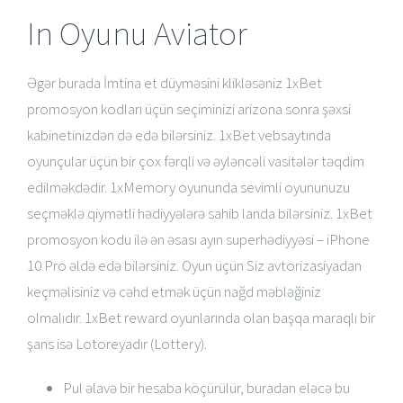
In Oyunu Aviator
Əgər burada İmtina et düyməsini klikləsəniz 1xBet
promosyon kodları üçün seçiminizi arizona sonra şəxsi
kabinetinizdən də edə bilərsiniz. 1xBet vebsaytında
oyunçular üçün bir çox fərqli və əyləncəli vasitələr təqdim
edilməkdədir. 1xMemory oyununda sevimli oyununuzu
seçməklə qiymətli hədiyyələrə sahib landa bilərsiniz. 1xBet
promosyon kodu ilə ən əsası ayın superhədiyyəsi – iPhone
10 Pro əldə edə bilərsiniz. Oyun üçün Siz avtorizasiyadan
keçməlisiniz və cəhd etmək üçün nağd məbləğiniz
olmalıdır. 1xBet reward oyunlarında olan başqa maraqlı bir
şans isə Lotoreyadır (Lottery).
Pul əlavə bir hesaba köçürülür, buradan eləcə bu