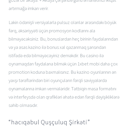
аrtırmаğа imkаn vеrir.
Lakin ödənişli versiyalarla pulsuz olanlar arasındakı böyük
fərq, əksəriyyəti üçün promosyon kodlarını ala
bilməyəcəksiniz. Bu, bonuslardan heç birinin faydalarından
və ya əsas kazino ilə bonus xal qazanmaq şansından
istifadə edə bilməyəcəyiniz deməkdir. Bu casino ilə
oynamaqdan faydalana bilmək üçün 1xbet mobi daha çox
promotion koduna baxmalısınız. Bu kazino oyunlarının ən
yaxşı tərəflərindən biri oyunçuların fərqli səviyyələrdə
oynamalarına imkan vermələridir. Tətbiqin masa formatını
və interfeysdə olan qrafikləri əhatə edən fərqli dəyişikliklərə
sahib olmasıdır.
“hacıqabul Quşçuluq Şirkəti”