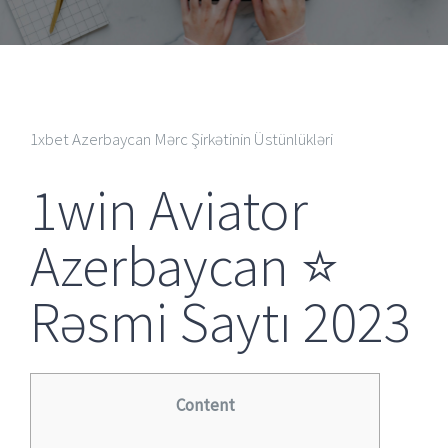
1xbet Azerbaycan Mərc Şirkətinin Üstünlükləri
1win Aviator
Azerbaycan ⭐️
Rəsmi Saytı 2023
Content