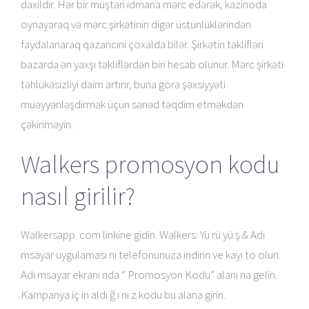
daxildir. Hər bir müştəri idmana mərc edərək, kazinoda
oynayaraq və mərc şirkətinin digər üstünlüklərindən
faydalanaraq qazancını çoxalda bilər. Şirkətin təklifləri
bazarda ən yaxşı təkliflərdən biri hesab olunur. Mərc şirkəti
təhlükəsizliyi daim artırır, buna görə şəxsiyyəti
müəyyənləşdirmək üçün sənəd təqdim etməkdən
çəkinməyin.
Walkers promosyon kodu
nasıl girilir?
Walkersapp. com linkine gidin. Walkers: Yü rü yü ş & Adı
msayar uygulaması nı telefonunuza indirin ve kayı to olun.
Adı msayar ekranı nda “ Promosyon Kodu” alanı na gelin.
Kampanya iç in aldı ğ ı nı z kodu bu alana girin.