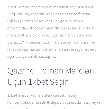
Mobil versiya proqram və ya masaüstü sayt kimi işləyir.
Fərqli xüsusiyyətlərdən mobil cihazların interfeysinə
uyğunlaşdırılmış bir şey var. Buna görə də, mobil
proqramdan istifadə etməyə alışmış şəxslər üçün 1Win
mobil saytı analoq olacaq. Əgər siz mərc platforması
olaraq 1Win-i seçmisinizsə, mərc etməyin daha asan və
rahat olduğu müxtəlif variantlar arasından seçim etmək
üçün çox çalışmalı olacaqsınız.
Qazanclı Idman Mərcləri
Üçün 1xbet Seçin
1xBet mərc şirkətinin sizlər üçün təklif etdiyi
kompaniyalardan biri də ilk depozit bonusudur. Bukmeyker