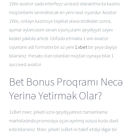
1Win aviator sadə interfeys və least idarəetmə ilə kazino
müştərilərini sevindirəcək en yeni nəsil oyundur. Aviator
1Win, onlayn kazinoya təşkilat əlavə etdikdən sonra,
qumar əyləncəsini sevən oyunçuların qeydiyyat sayını
kəskin şəkildə artırdı. İstifadə etməklə 1 win aviator
oyunların adi formatını bir az yeni
1.xbet
bir şeyə dəyişə
bilərsiniz. Hesabı olan istənilən müştəri oynaya bilər 1
succeed aviator.
Bet Bonus Proqramı Necə
Yerinə Yetirmək Olar?
1xBet mərc şirkəti üzrə qeydiyyatınızı tamamlama
mərhələsində promosiya üçün ayrılmış xüsusi kodu daxil
edə bilərsiniz. Mərc şirkəti 1xBet-in təklif etdiyi digər bir