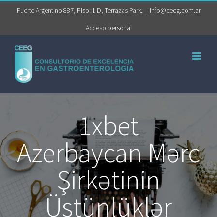
Saltar
Fuerte Argentino 887, Piso: 1 D, Terrazas Park.
|
info@ceeg.com.ar
al
Acceso personal
contenido
1xbet
Azerbaycan Mərc
Şirkətinin
Üstünlüklər