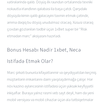
xatirələrində qalıb. Döyüş ilk raundun ortalarında texniki
nokautla irlandlının qələbəsi ilə başa çatdı. Qarşıdakı
döyüşdə kimin qalib gələcəyini təxmin etmək çətindir,
amma dəqiq bu döyüş unudulmaz olacaq. Xüsusi olaraq
çoxdan gözlənilən tədbir üçün 1xBet super bir “Risk
etmədən mərc” aksiyasını hazırladı.
Bonus Hesabı Nədir 1xbet, Necə
Istifadə Etmək Olar?
Mərc şirkəti bununla kifayətlənmir və qeydiyyatdan keçmiş
müştərilərin imkanlarını daim yaxşılaşdırmağa çalışır. Hər
növ kazino əyləncəsinin istifadəsi üçün yüksək keyfiyyətli
inkişaflar. Buraya yalnız rəsmi veb sayt deyil, həm də yeni
mobil versiyası və mobil cihazlar üçün əla tətbiqetmələr