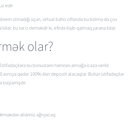
z edir.
r problem olmadığı üçün, virtual bahis ofisində bu bölmə də çox
bilər, bu isə o deməkdir ki, efirdə ilişib-qalmaq yarana bilər.
rmək olar?
ifadəçilərə bu bonusların hamısını almağa icazə verilir.
0 avroya qədər 100% ilkin depozit alacaqlar. Bütün istifadəçilər
ə başlamışdır.
ndirməkdən əlləriniz ağrıyacaq.