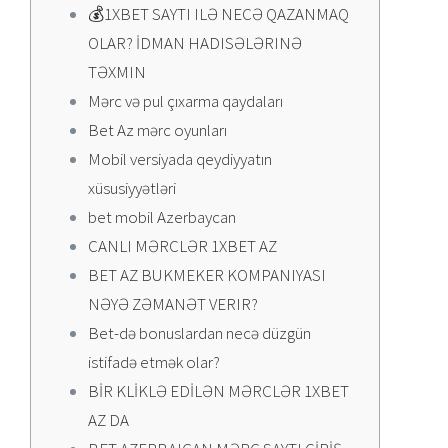
💰1XBET SAYTI ILƏ NECƏ QAZANMAQ
OLAR? İDMAN HADISƏLƏRINƏ
TƏXMIN
Mərc və pul çıxarma qaydaları
Bet Az mərc oyunları
Mobil versiyada qeydiyyatın
xüsusiyyətləri
bet mobil Azerbaycan
CANLI MƏRCLƏR 1XBET AZ
BET AZ BUKMEKER KOMPANIYASI
NƏYƏ ZƏMANƏT VERIR?
Bet-də bonuslardan necə düzgün
istifadə etmək olar?
BİR KLİKLƏ EDİLƏN MƏRCLƏR 1XBET
AZ DA