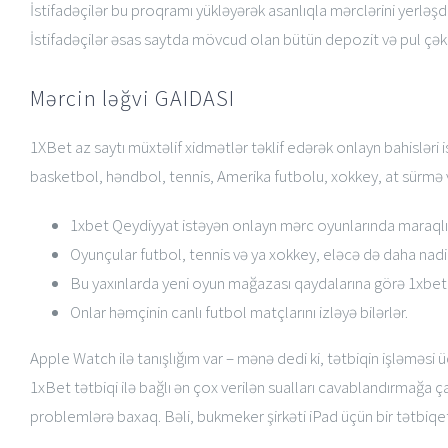
İstifadəçilər bu proqramı yükləyərək asanlıqla mərclərini yerləşdi
İstifadəçilər əsas saytda mövcud olan bütün depozit və pul çə
Mərcin ləğvi GAIDASI
1XBet az saytı müxtəlif xidmətlər təklif edərək onlayn bahisləri i
basketbol, ​​həndbol, tennis, Amerika futbolu, xokkey, at sürmə 
1xbet Qeydiyyat istəyən onlayn mərc oyunlarında maraqlı ol
Oyunçular futbol, ​​tennis və ya xokkey, eləcə də daha nad
Bu yaxınlarda yeni oyun mağazası qaydalarına görə 1xbet
Onlar həmçinin canlı futbol matçlarını izləyə bilərlər.
Apple Watch ilə tanışlığım var – mənə dedi ki, tətbiqin işləməsi
1xBet tətbiqi ilə bağlı ən çox verilən sualları cavablandırmağa 
problemlərə baxaq. Bəli, bukmeker şirkəti iPad üçün bir tətbiqe