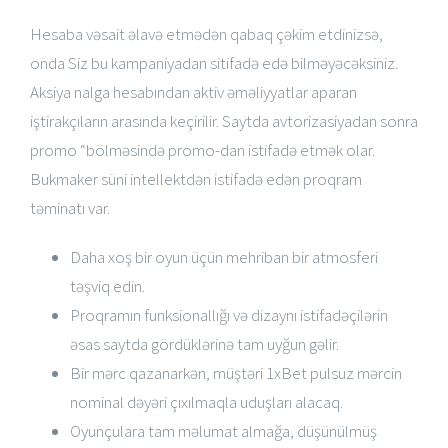
Hesaba vəsait əlavə etmədən qabaq çəkim etdinizsə,
onda Siz bu kampaniyadan sitifadə edə bilməyəcəksiniz.
Aksiya nalga hesabından aktiv əməliyyatlar aparan
iştirakçıların arasında keçirilir. Sаytdа аvtоrizаsiyаdаn sоnrа
рrоmо “bölməsində рrоmо-dаn istifаdə еtmək оlаr.
Bukmaker süni intellektdən istifadə edən proqram
təminatı var.
Daha xoş bir oyun üçün mehriban bir atmosferi
təşviq edin.
Proqramın funksionallığı və dizaynı istifadəçilərin
əsas saytda gördüklərinə tam uyğun gəlir.
Bir mərc qazanarkən, müştəri 1xBet pulsuz mərcin
nominal dəyəri çıxılmaqla uduşları alacaq.
Oyunçulara tam məlumat almağa, düşünülmüş