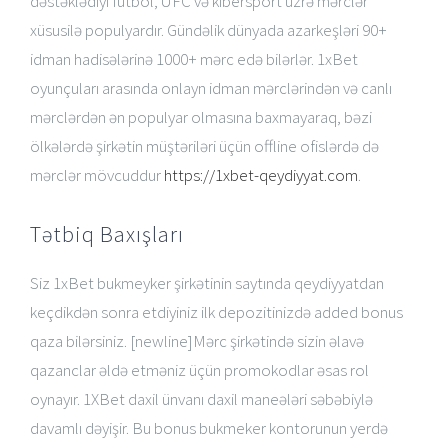
dəstəklədiyi futbol, UFC və kibersport üzrə mərclər
xüsusilə populyardır. Gündəlik dünyada azarkeşləri 90+
idman hadisələrinə 1000+ mərc edə bilərlər. 1xBet
oyunçuları arasında onlayn idman mərclərindən və canlı
mərclərdən ən populyar olmasına baxmayaraq, bəzi
ölkələrdə şirkətin müştəriləri üçün offline ofislərdə də
mərclər mövcuddur
https://1xbet-qeydiyyat.com
.
Tətbiq Baxışları
Siz 1xBet bukmeyker şirkətinin saytında qeydiyyatdan
keçdikdən sonra etdiyiniz ilk depozitinizdə added bonus
qaza bilərsiniz. [newline]Mərc şirkətində sizin əlavə
qazanclar əldə etməniz üçün promokodlar əsas rol
oynayır. 1XBet daxil ünvanı daxil maneələri səbəbiylə
davamlı dəyişir. Bu bonus bukmeker kontorunun yerdə