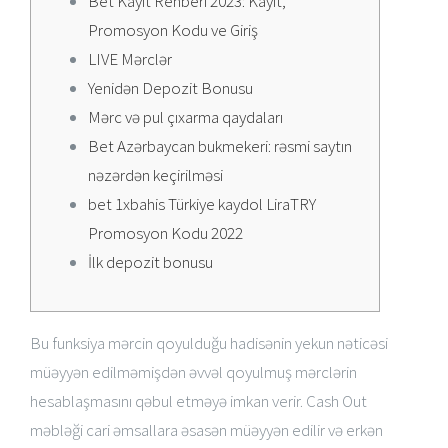
Bet Kayıt Rehberi 2023: Kayıt,
Promosyon Kodu ve Giriş
LIVE Mərclər
Yenidən Depozit Bonusu
Mərc və pul çıxarma qaydaları
Bet Azərbaycan bukmekeri: rəsmi saytın
nəzərdən keçirilməsi
bet 1xbahis Türkiye kaydol LiraTRY
Promosyon Kodu 2022
İlk depozit bonusu
Bu funksiya mərcin qoyulduğu hadisənin yekun nəticəsi
müəyyən edilməmişdən əvvəl qoyulmuş mərclərin
hesablaşmasını qəbul etməyə imkan verir. Cash Out
məbləği cari əmsallara əsasən müəyyən edilir və erkən