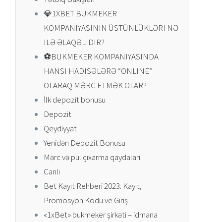
💎1XBET BUKMEKER
KOMPANIYASININ ÜSTÜNLÜKLƏRI NƏ
ILƏ ƏLAQƏLIDIR?
⚽BUKMEKER KOMPANIYASINDA
HANSI HADISƏLƏRƏ “ONLINE”
OLARAQ MƏRC ETMƏK OLAR?
İlk depozit bonusu
Depozit
Qeydiyyat
Yenidən Depozit Bonusu
Mərc və pul çıxarma qaydaları
Canlı
Bet Kayıt Rehberi 2023: Kayıt,
Promosyon Kodu ve Giriş
«1xBet» bukmeker şirkəti – idmana