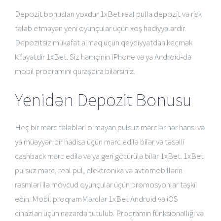
Depozit bonusları yoxdur 1xBet real pulla depozit və risk
tələb etməyən yeni oyunçular üçün xoş hədiyyələrdir.
Depozitsiz mükafat almaq üçün qeydiyyatdan keçmək
kifayətdir 1xBet. Siz həmçinin iPhone və ya Android-də
mobil proqramını quraşdıra bilərsiniz.
Yenidən Depozit Bonusu
Heç bir mərc tələbləri olmayan pulsuz mərclər hər hansı və
ya müəyyən bir hadisə üçün mərc edilə bilər və təsəlli
cashback mərc edilə və ya geri götürülə bilər 1xBet. 1xBet
pulsuz mərc, real pul, elektronika və avtomobillərin
rəsmləri ilə mövcud oyunçular üçün promosyonlar təşkil
edin. Mobil proqramMərclər 1xBet Android və iOS
cihazları üçün nəzərdə tutulub. Proqramın funksionallığı və