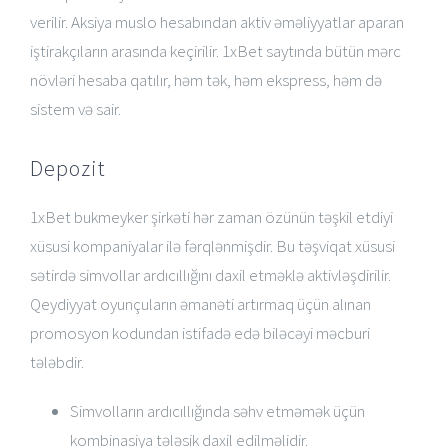
verilir. Aksiya muslo hesabından aktiv əməliyyatlar aparan
iştirakçıların arasında keçirilir. 1xBet saytında bütün mərc
növləri hesaba qatılır, həm tək, həm ekspress, həm də
sistem və sair.
Depozit
1xBet bukmeyker şirkəti hər zaman özünün təşkil etdiyi
xüsusi kompaniyalar ilə fərqlənmişdir. Bu təşviqat xüsusi
sətirdə simvollar ardıcıllığını daxil etməklə aktivləşdirilir.
Qeydiyyat oyunçuların əmanəti artırmaq üçün alınan
promosyon kodundan istifadə edə biləcəyi məcburi
tələbdir.
Simvolların ardıcıllığında səhv etməmək üçün
kombinasiya tələsik daxil edilməlidir.