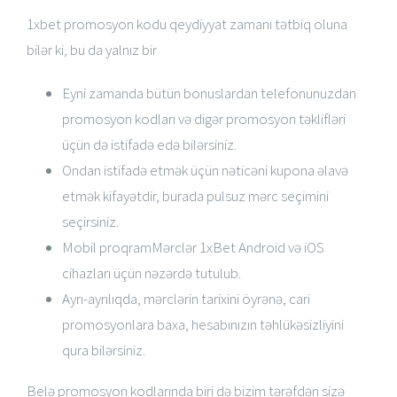
1xbet promosyon kodu qeydiyyat zamanı tətbiq oluna
bilər ki, bu da yalnız bir
Eyni zamanda bütün bonuslardan telefonunuzdan
promosyon kodları və digər promosyon təklifləri
üçün də istifadə edə bilərsiniz.
Ondan istifadə etmək üçün nəticəni kupona əlavə
etmək kifayətdir, burada pulsuz mərc seçimini
seçirsiniz.
Mobil proqramMərclər 1xBet Android və iOS
cihazları üçün nəzərdə tutulub.
Ayrı-ayrılıqda, mərclərin tarixini öyrənə, cari
promosyonlara baxa, hesabınızın təhlükəsizliyini
qura bilərsiniz.
Belə promosyon kodlarında biri də bizim tərəfdən sizə