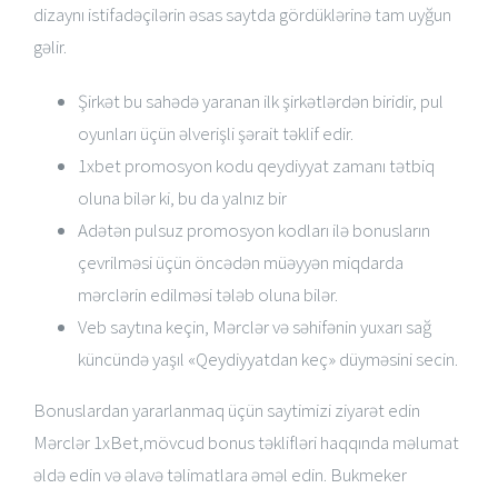
dizaynı istifadəçilərin əsas saytda gördüklərinə tam uyğun
gəlir.
Şirkət bu sahədə yaranan ilk şirkətlərdən biridir, pul
oyunları üçün əlverişli şərait təklif edir.
1xbet promosyon kodu qeydiyyat zamanı tətbiq
oluna bilər ki, bu da yalnız bir
Adətən pulsuz promosyon kodları ilə bonusların
çevrilməsi üçün öncədən müəyyən miqdarda
mərclərin edilməsi tələb oluna bilər.
Veb saytına keçin, Mərclər və səhifənin yuxarı sağ
küncündə yaşıl «Qeydiyyatdan keç» düyməsini secin.
Bonuslardan yararlanmaq üçün saytimizi ziyarət edin
Mərclər 1xBet,mövcud bonus təklifləri haqqında məlumat
əldə edin və əlavə təlimatlara əməl edin. Bukmeker