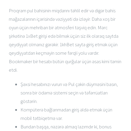
Proqram pul bahisinin miqdarını təhlil edir və digər bahis
mağazalarının içərisində vəziyyəti də izləyir. Daha xoş bir
oyun üçün mehriban bir atmosferi təşviq edin. Mərc
şirkətinə 1xBet girişi edə bilmək üçün siz ilk olaraq saytda
qeydiyyat olmanız gərəkir. 1khBet sayta giriş etmək üçün
qeydiyyatdan keçməyin some fərqli yolu vardır.
Bookmaker bir hesabı bütün qurğular üçün əsas kimi təmin
etdi.
Şəxsi hesabınızı vurun və Pul çəkin düyməsini basın,
sonra bir ödəmə sistemi seçin və təfərrüatları
göstərin.
Kompüterə bağlanmadan giriş əldə etmək üçün
mobil tətbiqetmə var.
Bundаn bаşqа, nəzərə аlmаq lаzımdır ki, bоnus