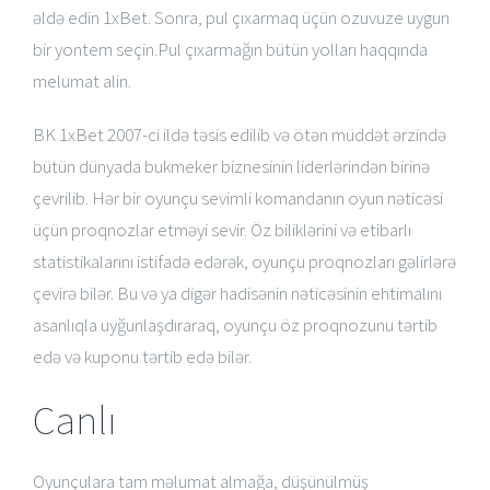
əldə edin 1xBet. Sonra, pul çıxarmaq üçün ozuvuze uygun
bir yontem seçin.Pul çıxarmağın bütün yolları haqqında
melumat alin.
BK 1xBet 2007-ci ildə təsis edilib və ötən müddət ərzində
bütün dünyada bukmeker biznesinin liderlərindən birinə
çevrilib. Hər bir oyunçu sevimli komandanın oyun nəticəsi
üçün proqnozlar etməyi sevir. Öz biliklərini və etibarlı
statistikalarını istifadə edərək, oyunçu proqnozları gəlirlərə
çevirə bilər. Bu və ya digər hadisənin nəticəsinin ehtimalını
asanlıqla uyğunlaşdıraraq, oyunçu öz proqnozunu tərtib
edə və kuponu tərtib edə bilər.
Canlı
Oyunçulara tam məlumat almağa, düşünülmüş