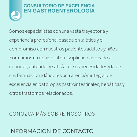
Somos especialistas con una vasta trayectoria y
experiencia profesional basada en la ética y el
compromiso con nuestros pacientes adultos y niños.
Formamos un equipo interdisciplinario abocado a
conocer, entender y satisfacer sus necesidades y la de
sus familias, brindándoles una atención integral de
excelencia en patologías gastrointestinales, hepáticas y
otros trastornos relacionados.
CONOZCA MÁS SOBRE NOSOTROS
INFORMACION DE CONTACTO