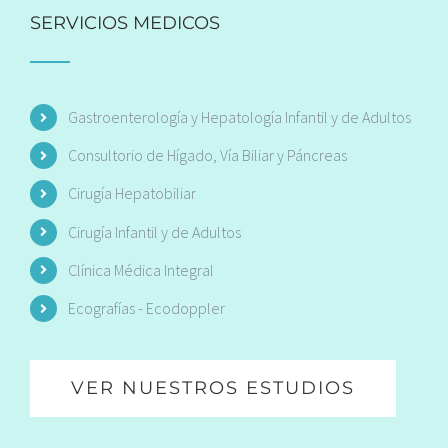
SERVICIOS MEDICOS
Gastroenterología y Hepatología Infantil y de Adultos
Consultorio de Hígado, Vía Biliar y Páncreas
Cirugía Hepatobiliar
Cirugía Infantil y de Adultos
Clínica Médica Integral
Ecografías - Ecodoppler
VER NUESTROS ESTUDIOS