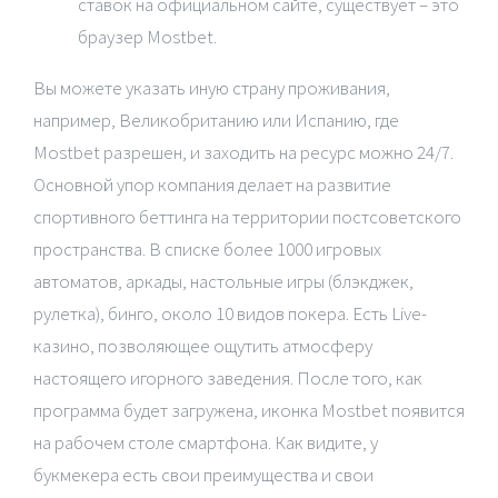
ставок на официальном сайте, существует – это
браузер Mostbet.
Вы можете указать иную страну проживания,
например, Великобританию или Испанию, где
Mostbet разрешен, и заходить на ресурс можно 24/7.
Основной упор компания делает на развитие
спортивного беттинга на территории постсоветского
пространства. В списке более 1000 игровых
автоматов, аркады, настольные игры (блэкджек,
рулетка), бинго, около 10 видов покера. Есть Live-
казино, позволяющее ощутить атмосферу
настоящего игорного заведения. После того, как
программа будет загружена, иконка Mostbet появится
на рабочем столе смартфона. Как видите, у
букмекера есть свои преимущества и свои