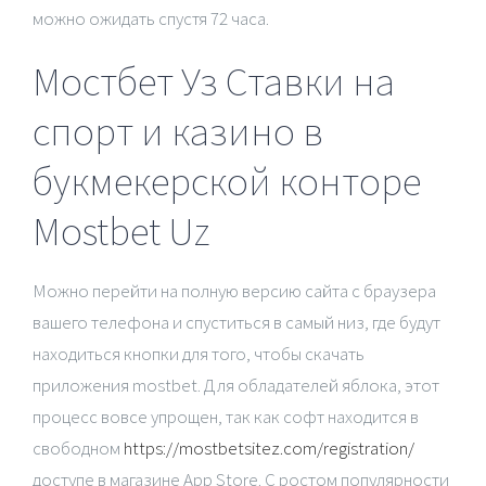
можно ожидать спустя 72 часа.
Мостбет Уз Ставки на
спорт и казино в
букмекерской конторе
Mostbet Uz
Можно перейти на полную версию сайта с браузера
вашего телефона и спуститься в самый низ, где будут
находиться кнопки для того, чтобы скачать
приложения mostbet. Для обладателей яблока, этот
процесс вовсе упрощен, так как софт находится в
свободном
https://mostbetsitez.com/registration/
доступе в магазине App Store. С ростом популярности