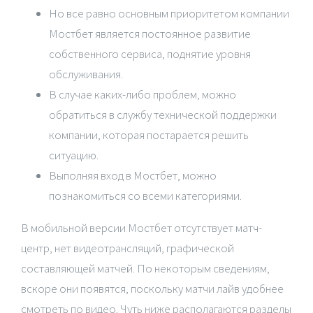
Но все равно основным приоритетом компании
Мостбет является постоянное развитие
собственного сервиса, поднятие уровня
обслуживания.
В случае каких-либо проблем, можно
обратиться в службу технической поддержки
компании, которая постарается решить
ситуацию.
Выполняя вход в Мостбет, можно
познакомиться со всеми категориями.
В мобильной версии Мостбет отсутствует матч-
центр, нет видеотрансляций, графической
составляющей матчей. По некоторым сведениям,
вскоре они появятся, поскольку матчи лайв удобнее
смотреть по видео. Чуть ниже располагаются разделы