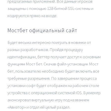
предлагаемых приложений. Все данные игроков
защищены с помощью 128-битной SSL-системы и
кодируются прямо на входе.
Мостбет официальный сайт
Будет весьма интересно поиграть в новинки от
разных разработчиков. Пройдя процедуру
идентификации, беттер получает доступ к основным
функциям Мост бет. Скачав файл-установщик Мост
бет, пользователю необходимо будет включить все
требуемые разрешения. По завершении процесса
установки софт будет отображён на рабочем столе
устройства с операционной системой iOS. Букмекер
анонсировал виртуальную игру под названием
«Авиатор» и отдал ей целый раздел.