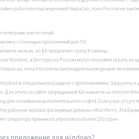
покойно работала под лицензией Кюрасао, пока Россия на зак
 телеграме или по email.
ировку с помощью приложений для ПК.
новить нельзя, но БК предлагает сразу 4 замены.
ном Mostbet, а бетторы из России могут спокойно играть на 
 Кюрасао, пока Россия на законодательном уровне не измени
ostbet в специальном разделе с приложениями. Загрузить и 
к. Для этого на сайте запрещенной БК нажмите на логотип Win
ицу для скачивания дополнительного софта. Если у вас отсутс
е рабочие зеркала (резервные домены «Мостбет»). Эта бук
ет оператору принимать игроков из более 150 стран.
ерез приложение для windows?