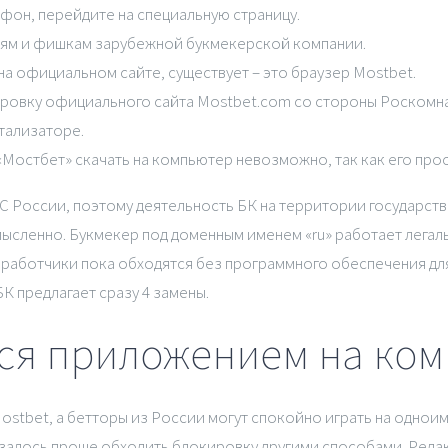
фон, перейдите на специальную страницу.
иям и фишкам зарубежной букмекерской компании.
на официальном сайте, существует – это браузер Mostbet.
овку официального сайта Mostbet.com со стороны Роскомнад
отализаторе.
Мостбет» скачать на компьютер невозможно, так как его прос
 России, поэтому деятельность БК на территории государств
смысленно. Букмекер под доменным именем «ru» работает легал
зработчики пока обходятся без программного обеспечения для
К предлагает сразу 4 замены.
ься приложением на ко
ostbet, а бетторы из России могут спокойно играть на однои
залось проще обходить блокировку другими способами. Редак